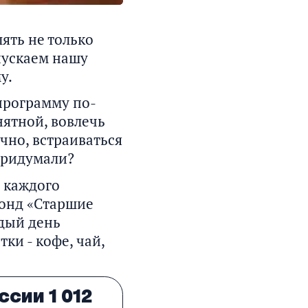
ять не только
апускаем нашу
у.
S
программу по-
e
ятной, вовлечь
t
чно, встраиваться
t
придумали?
i
и каждого
n
фонд «Старшие
g
дый день
ки - кофе, чай,
s
ссии 1 012