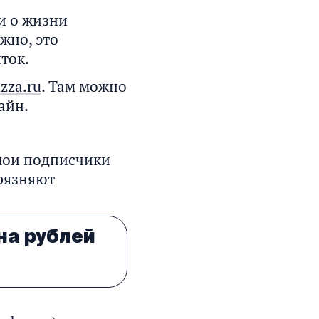
и о жизни
жно, это
ток.
zza.ru
. Там можно
айн.
 мои подписчики
грязняют
на рублей