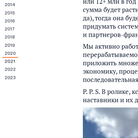
или 12+ млн в год
2014
сумма будет расти
2015
да), тогда она бу
2016
придумать систем
2017
и партнеров-фра
2018
Мы активно работ
2019
перерабатываемой
2020
приложить множес
2021
экономику, проце
2022
последовательная 
2023
P. P. S. В ролике
наставники и их д