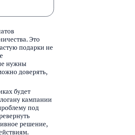
натов
ичества. Это
частую подарки не
е
 не нужны
можно доверять,
иках будет
слогану кампании
проблему под
еревернуть
тивное решение,
ействиям.