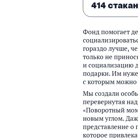
414 стака
Фонд помогает де
социализироватьс
гораздо лучше, ч
только не принос
и социализацию д
подарки. Им нуже
с которым можно 
Мы создали особы
перевернутая над
«Поворотный мом
новым углом. Даж
представление о 
которое привлека