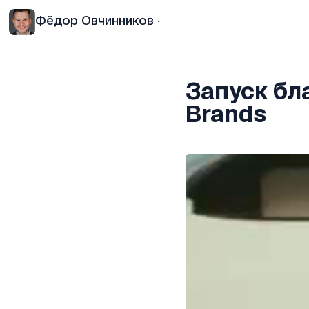
Фёдор Овчинников
·
Запуск бл
Brands