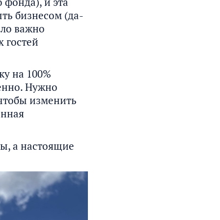
 фонда), и эта
ыть бизнесом (да-
ыло важно
х гостей
ку на 100%
енно. Нужно
 чтобы изменить
енная
ры, а настоящие