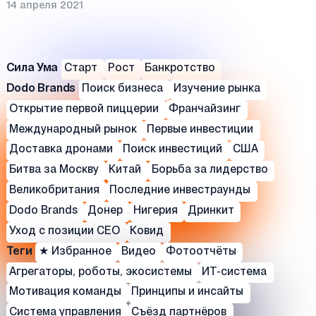
14 апреля 2021
Сила Ума
Старт
Рост
Банкротство
Dodo Brands
Поиск бизнеса
Изучение рынка
Открытие первой пиццерии
Франчайзинг
Международный рынок
Первые инвестиции
Доставка дронами
Поиск инвестиций
США
Битва за Москву
Китай
Борьба за лидерство
Великобритания
Последние инвестраунды
Dodo Brands
Донер
Нигерия
Дринкит
Уход с позиции СЕО
Ковид
Теги
★ Избранное
Видео
Фотоотчёты
Агрегаторы, роботы, экосистемы
ИТ-система
Мотивация команды
Принципы и инсайты
Система управления
Съёзд партнёров