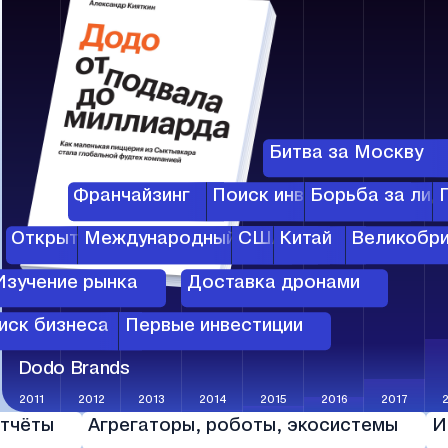
Битва за Москву
Франчайзинг
Поиск инвестиций
Борьба за лид
Открытие первой пиццерии
Международный рынок
США
Китай
Великобри
Изучение рынка
Доставка дронами
иск бизнеса
Первые инвестиции
Dodo Brands
2011
2012
2013
2014
2015
2016
2017
тчёты
Агрегаторы, роботы, экосистемы
И