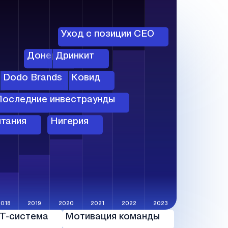
s
Уход с позиции СЕО
Донер
Дринкит
Dodo Brands
Ковид
ерство
Последние инвестраунды
тания
Нигерия
2018
2019
2020
2021
2022
2023
Т-система
Мотивация команды