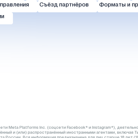
управления
Съёзд партнёров
Форматы и п
ии
ети Meta Platforms Inc. (соцсети Facebook* и Instagram*), деятел
ённый и (или) распространённый иностранными агентами, включая 
та России. Вся информация предназначена для лиц старше 18 лет (1