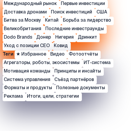
Международный рынок
Первые инвестиции
Доставка дронами
Поиск инвестиций
США
Битва за Москву
Китай
Борьба за лидерство
Великобритания
Последние инвестраунды
Dodo Brands
Донер
Нигерия
Дринкит
Уход с позиции СЕО
Ковид
Теги
★ Избранное
Видео
Фотоотчёты
Агрегаторы, роботы, экосистемы
ИТ-система
Мотивация команды
Принципы и инсайты
Система управления
Съёзд партнёров
Форматы и продукты
Полезные документы
Реклама
Итоги, цели, стратегии