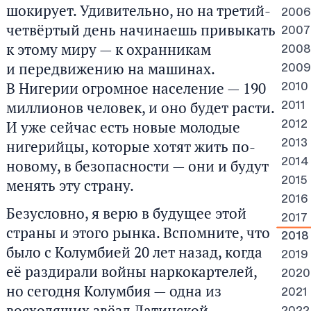
шокирует. Удивительно, но на третий-
2006
четвёртый день начинаешь привыкать
2007
к этому миру — к охранникам
2008
и передвижению на машинах.
2009
В Нигерии огромное население — 190
2010
миллионов человек, и оно будет расти.
2011
И уже сейчас есть новые молодые
2012
нигерийцы, которые хотят жить по-
2013
2014
новому, в безопасности — они и будут
2015
менять эту страну.
2016
Безусловно, я верю в будущее этой
2017
страны и этого рынка. Вспомните, что
2018
было с Колумбией 20 лет назад, когда
2019
её раздирали войны наркокартелей,
2020
но сегодня Колумбия — одна из
2021
восходящих звёзд Латинской