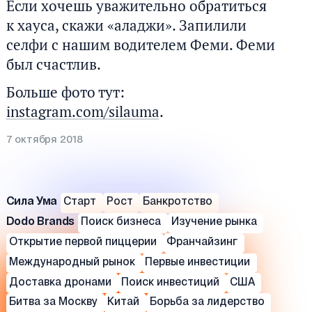
Если хочешь уважительно обратиться
к хауса, скажи «аладжи». Запилили
селфи с нашим водителем Феми. Феми
был счастлив.
Больше фото тут:
instagram.com/silauma
.
7 октября 2018
Сила Ума
Старт
Рост
Банкротство
Dodo Brands
Поиск бизнеса
Изучение рынка
Открытие первой пиццерии
Франчайзинг
Международный рынок
Первые инвестиции
Доставка дронами
Поиск инвестиций
США
Битва за Москву
Китай
Борьба за лидерство