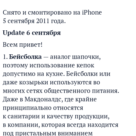
e
Снято и смонтировано на iPhone
t
5 сентября 2011 года.
t
Update 6 сентября
i
Всем привет!
n
Бейсболка
— аналог шапочки,
g
поэтому использование кепок
s
допустимо на кухне. Бейсболки или
даже козырьки используются во
многих сетях общественного питания.
Даже в Макдоналдс, где крайне
принципиально относятся
к санитарии и качеству продукции,
в компании, которая всегда находится
под пристальным вниманием