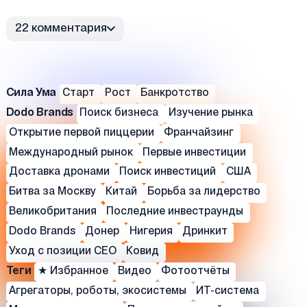
22 комментария
Сила Ума
Старт
Рост
Банкротство
Dodo Brands
Поиск бизнеса
Изучение рынка
Открытие первой пиццерии
Франчайзинг
Международный рынок
Первые инвестиции
Доставка дронами
Поиск инвестиций
США
Битва за Москву
Китай
Борьба за лидерство
Великобритания
Последние инвестраунды
Dodo Brands
Донер
Нигерия
Дринкит
Уход с позиции СЕО
Ковид
Теги
★ Избранное
Видео
Фотоотчёты
Агрегаторы, роботы, экосистемы
ИТ-система